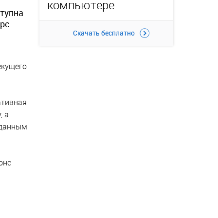
компьютере
ступна
урс
Скачать бесплатно
екущего
ативная
, а
 данным
онс