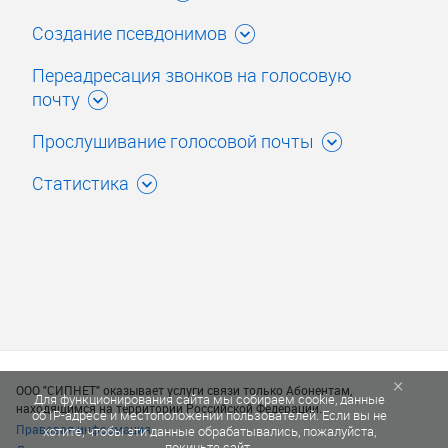
Создание псевдонимов
Переадресация звонков на голосовую
почту
Прослушивание голосовой почты
Статистика
×
ООО "СИПНЕТ" оказывает услуги связи только Абонентам,
Для функционирования сайта мы собираем cookie, данные
находящимся на территории Российской Федерации.
об IP-адресе и местоположении пользователей. Если вы не
Правовая информация
хотите, чтобы эти данные обрабатывались, пожалуйста,
покиньте сайт.