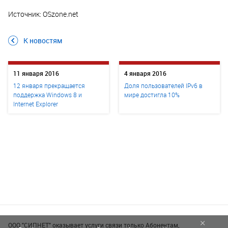
Источник: OSzone.net
К новостям
11 января 2016
4 января 2016
12 января прекращается
Доля пользователей IPv6 в
поддержка Windows 8 и
мире достигла 10%
Internet Explorer
×
ООО "СИПНЕТ" оказывает услуги связи только Абонентам,