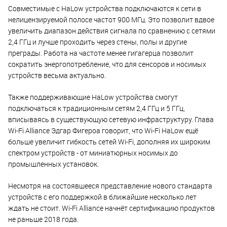
Совместимые с HaLow устройства подключаются к сети в
нелицензируемой полосе частот 900 МГц. Это позволит вдвое
увеличить диапазон действия сигнала по сравнению с сетями
2,4 ГГц и лучше проходить через стены, полы и другие
преграды. Работа на частоте менее гигагерца позволит
сократить энергопотребление, что для сенсоров и носимых
устройств весьма актуально.
Также поддерживающие HaLow устройства смогут
подключаться к традиционным сетям 2,4 ГГц и 5 ГГц,
вписываясь в существующую сетевую инфраструктуру. Глава
Wi-Fi Alliance Эдгар Фигероа говорит, что Wi-Fi HaLow ещё
больше увеличит гибкость сетей Wi-Fi, дополняя их широким
спектром устройств - от миниатюрных носимых до
промышленных установок.
Несмотря на состоявшееся представление нового стандарта
устройств с его поддержкой в ближайшие несколько лет
ждать не стоит. Wi-Fi Alliance начнёт сертификацию продуктов
не раньше 2018 года.