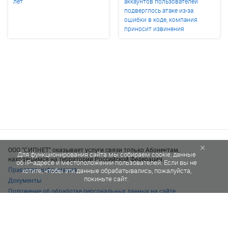
лет
аккаунтов пользователей
подверглось атаке из-за
ошибки в коде, компания
приносит извинения
×
ООО "СИПНЕТ" оказывает услуги связи только Абонентам,
Для функционирования сайта мы собираем cookie, данные
находящимся на территории Российской Федерации.
об IP-адресе и местоположении пользователей. Если вы не
Правовая информация
хотите, чтобы эти данные обрабатывались, пожалуйста,
покиньте сайт.
Документы
Положение об обработке персональных данных на сайте