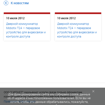
К новостям
10 июля 2012
10 июля 2012
Дверной коммуникатор
Дверной коммуникатор
Mobotix T24 — передовое
Mobotix T24 — передовое
устройство для видеосвязи и
устройство для видеосвязи и
контроля доступа
контроля доступа
×
ООО "СИПНЕТ" оказывает услуги связи только Абонентам,
Для функционирования сайта мы собираем cookie, данные
находящимся на территории Российской Федерации.
об IP-адресе и местоположении пользователей. Если вы не
Правовая информация
хотите, чтобы эти данные обрабатывались, пожалуйста,