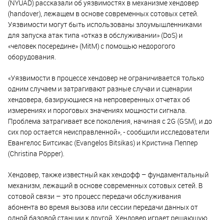
(NYUAD) рассказали об уязвимостях в механизме хендовер
(handover), лежащем в основе современных сотовых сетей.
Уязвимости могут быть использованы злоумышленниками
для запуска атак типа «отказ в обслуживании» (DoS) и
«человек посередине» (MitM) с помощью недорогого
оборудования.
«Уязвимости в процессе хендовер не ограничивается только
одним случаем и затрагивают разные случаи и сценарии
хендовера, базирующиеся на непроверенных отчетах об
измерениях и пороговых значениях мощности сигнала.
Проблема затрагивает все поколения, начиная с 2G (GSM), и до
сих пор остается неисправленной», - сообщили исследователи
Евангелос Битсикас (Evangelos Bitsikas) и Кристина Пеппер
(Christina Pöpper).
Хендовер, также известный как хендофф – фундаментальный
механизм, лежащий в основе современных сотовых сетей. В
сотовой связи – это процесс передачи обслуживания
абонента во время вызова или сессии передачи данных от
одной базовой станции к другой. Хендовер играет решающую