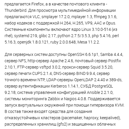
предлагается Firefox, а в качестве почтового клиента -
Thunderbird. Для просмотра мультимедийной информации
предлагаются VLC, smplayer 17.2.0, mplayer 1.3, ffmpeg 3.1.6,
набор кодеков с поддержкой H.264, H.265, VP9, AAC и Opus.
Системные компоненты включают ядро Linux 3.10.0-514 (из
rhel), systemd 219, glibc 2.17, python 2.7.5/3.5.3, php 5.4.16, perl
5.16.3, openjdk 1.8.0.121, ruby 2.0.0.648, Mesa 11.2.2.
Для серверных систем доступны OpenSSH 6.6.1p1, Samba 4.4.4,
сервер NFS, http-сервер Apache 2.4.6, почтовый сервер Postfix
2.10.1, FTP-сервер vsftpd 3.0.2, прокси-сервер Squid 3.5.20,
сервер печати CUPS 2.1.4, DNS-сервер BIND 9.9.4, сервер
точного времени NTP, LDAP-серверы OpenLDAP 2.4.40 и 389-ds,
сервер аутентификации Kerberos 1.14.1, СУБД PostgreSQL
9.2.18, система управления конфигурацией Ansible 2.2.1.0,
системы мониторинга Zabbix и Nagios 4.0.8. Поддерживается
запуск виртуальных окружений при помощи гипервизора KVM.
В состав также входят средства для создания
отказоустойчивых кластеров (pacemaker, haproxy, keepalived),
распределенных хранилищ (gfs2) и защищенных облачных