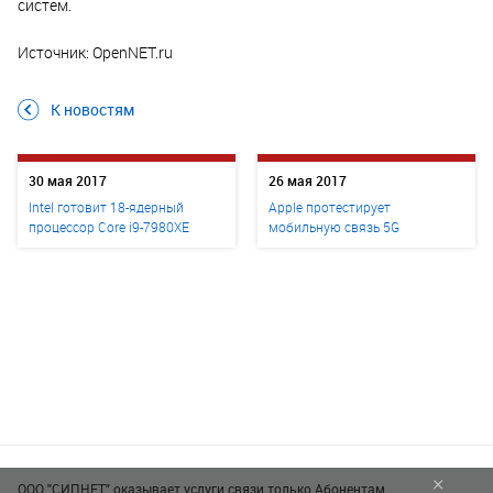
систем.
Источник: OpenNET.ru
К новостям
30 мая 2017
26 мая 2017
Intel готовит 18-ядерный
Apple протестирует
процессор Core i9-7980XE
мобильную связь 5G
×
ООО "СИПНЕТ" оказывает услуги связи только Абонентам,