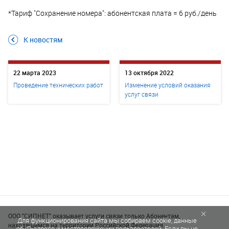
*Тариф "Сохранение номера": абонентская плата = 6 руб./день
К новостям
22 марта 2023
13 октября 2022
Проведение технических работ
Изменение условий оказания
услуг связи
×
ООО "СИПНЕТ" оказывает услуги связи только Абонентам,
Для функционирования сайта мы собираем cookie, данные
находящимся на территории Российской Федерации.
об IP-адресе и местоположении пользователей. Если вы не