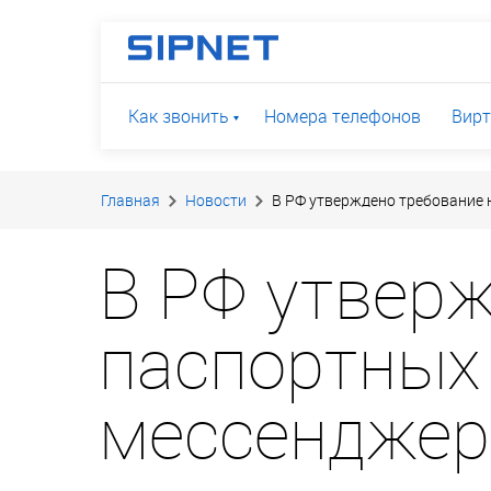
Как звонить
Номера телефонов
Вирт
Главная
Новости
В РФ утверждено требование 
В РФ утвер
паспортных 
мессенджер