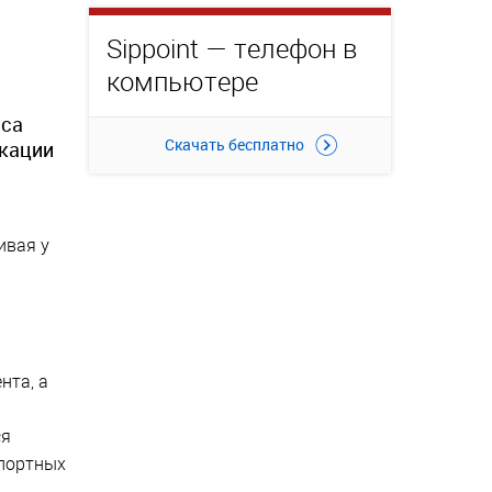
Sippoint — телефон в
компьютере
иса
Скачать бесплатно
икации
ивая у
нта, а
ся
спортных