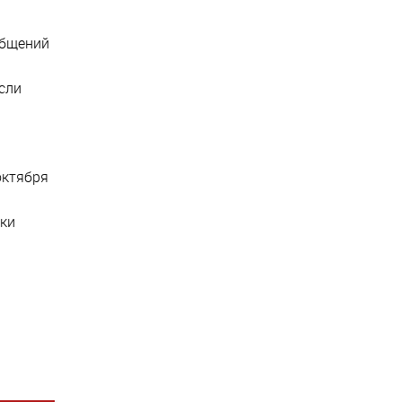
общений
сли
октября
рки