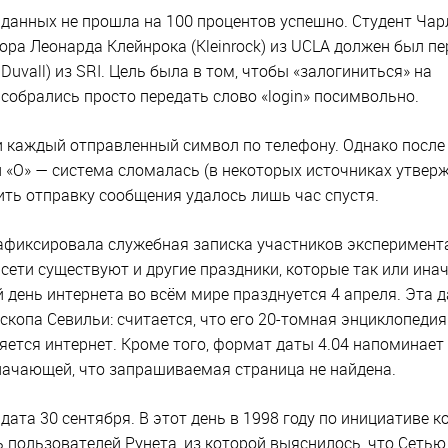
а данных не прошла на 100 процентов успешно. Студент Чар
сора Леонарда Клейнрока (Kleinrock) из UCLA должен был п
uvall) из SRI. Цель была в том, чтобы «залогиниться» на
обрались просто передать слово «login» посимвольно.
 каждый отправленный символ по телефону. Однако после 
и «O» — система сломалась (в некоторых источниках утверж
ить отправку сообщения удалось лишь час спустя.
афиксировала служебная записка участников эксперимент
сети существуют и другие праздники, которые так или ина
день интернета во всём мире празднуется 4 апреля. Эта д
скопа Севильи: считается, что его 20-томная энциклопедия
ется интернет. Кроме того, формат даты 4.04 напоминает
начающей, что запрашиваемая страница не найдена.
дата 30 сентября. В этот день в 1998 году по инициативе 
сь пользователей Рунета, из которой выяснилось, что Сетью