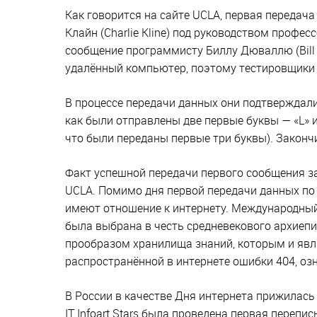
Как говорится на сайте UCLA, первая передач
Клайн (Charlie Kline) под руководством профес
сообщение программисту Биллу Дюваллю (Bill D
удалённый компьютер, поэтому тестировщики с
В процессе передачи данных они подтверждали
как были отправлены две первые буквы — «L» 
что были переданы первые три буквы). Законч
Факт успешной передачи первого сообщения з
UCLA. Помимо дня первой передачи данных по 
имеют отношение к интернету. Международный 
была выбрана в честь средневекового архиепи
прообразом хранилища знаний, которым и явля
распространённой в интернете ошибки 404, оз
В России в качестве Дня интернета прижилась 
IT Infoart Stars была проведена первая перепи