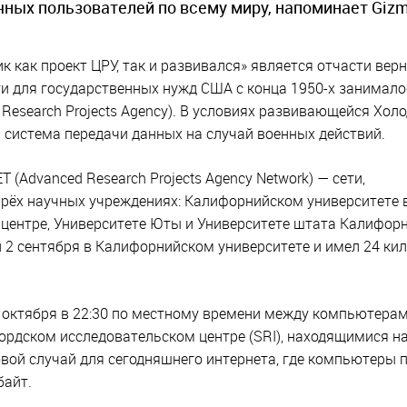
ых пользователей по всему миру, напоминает Gizm
 как проект ЦРУ, так и развивался» является отчасти верн
ти для государственных нужд США с конца 1950-х занимало
Research Projects Agency). В условиях развивающейся Хол
 система передачи данных на случай военных действий.
(Advanced Research Projects Agency Network) — сети,
ёх научных учреждениях: Калифорнийском университете в
центре, Университете Юты и Университете штата Калифорн
 2 сентября в Калифорнийском университете и имел 24 ки
 октября в 22:30 по местному времени между компьютерам
ордском исследовательском центре (SRI), находящимися н
овой случай для сегодняшнего интернета, где компьютеры 
байт.