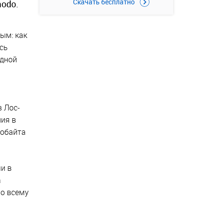
Скачать бесплатно
odo.
ым: как
сь
одной
 Лос-
ия в
лобайта
и в
а
по всему