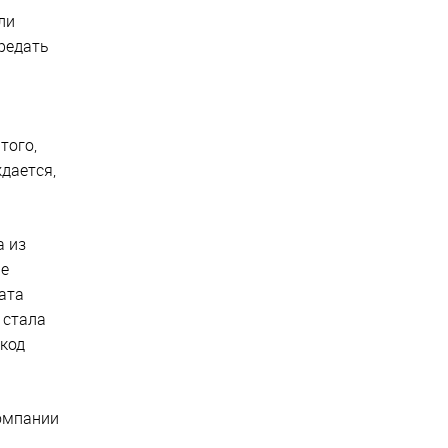
ли
ередать
того,
дается,
а из
че
ата
 стала
 код
компании