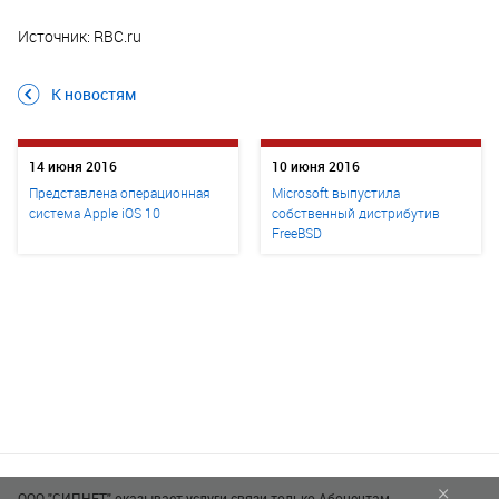
Источник: RBC.ru
К новостям
14 июня 2016
10 июня 2016
Представлена операционная
Microsoft выпустила
система Apple iOS 10
собственный дистрибутив
FreeBSD
×
ООО "СИПНЕТ" оказывает услуги связи только Абонентам,