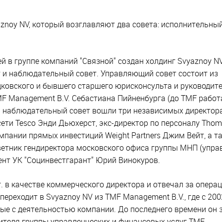
znoy NV, который возглавляют два совета: исполнительный
 в группе компаний "Связной" создан холдинг Svyaznoy NV
т и наблюдательный совет. Управляющий совет состоит из
ковского и бывшего старшего юрисконсульта и руководит
F Management B.V. Себастиана Пийненбурга (до TMF работ
 В наблюдательный совет вошли три независимых директора
ти Tesco Энди Дьюхерст, экс-директор по персоналу Thom
компании прямых инвестиций Weight Partners Джим Вейт, а т
ветник гендиректора московского офиса группы МНП (упра
ент УК "Социнвестгарант" Юрий Винокуров.
. в качестве коммерческого директора и отвечал за опера
ереходит в Svyaznoy NV из TMF Management B.V., где с 2002
ые с деятельностью компании. До последнего времени он
ителя группы управленческих и финансовых услуг TMF