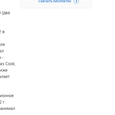
Скачать бесплатно
 (два
, в
еля
ал
 -
as Cook,
акже
вляет
ционное
 г.
 занимал