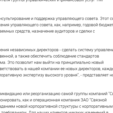
нсультирование и поддержка управляющего совета. Этот с
ния управляющего совета, как, например, годовой бюджет
аемных средств, назначение аудиторов и сделки с
чения независимых директоров - сделать систему управлен
венной, а также обеспечить соблюдение стандартов
ма. Это позволит нам выйти на принципиально новый
ветствовать в нашей компании ее новых директоров, кажд
поративную экспертизу высокого уровня", - представляет 
 ликвидацию или реорганизацию самой группы компаний "С
ионировать, как и операционная компания ЗАО "Связной
созданием новой корпоративной структуры с корпоративным
требованиям. Для наших клиентов никаких изменений в