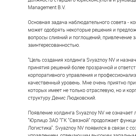
Management B.V.
Основная задача наблюдательного совета - ко
может одобрять некоторые решения и предложе
вопросы слияний и поглощений, привлечение з
заинтересованностью.
"Цель создания холдинга Svyaznoy NV и назна
принятия решений более прозрачной и ответст
корпоративного управления и профессионализ
качественный уровень. Мне очень приятно при
которых имеет не только отраслевую, но и кор
структуру Денис Людковский.
Появление холдинга Svyaznoy NV не означает
"Юрлицо ЗАО "ГК "Связной" продолжает функц
Логистика". Svyaznoy NV появился в связи с 
управлением, отвечающим высоким западным 