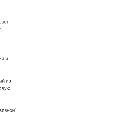
овет
,
ия и
ый из
новую
вязной".