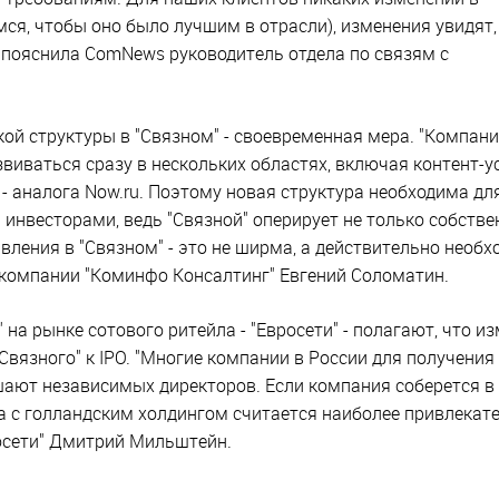
ся, чтобы оно было лучшим в отрасли), изменения увидят, 
 пояснила ComNews руководитель отдела по связям с
ой структуры в "Связном" - своевременная мера. "Компан
виваться сразу в нескольких областях, включая контент-ус
 - аналога Now.ru. Поэтому новая структура необходима дл
инвесторами, ведь "Связной" оперирует не только собств
вления в "Связном" - это не ширма, а действительно необ
ю компании "Коминфо Консалтинг" Евгений Соломатин.
 на рынке сотового ритейла - "Евросети" - полагают, что и
Связного" к IPO. "Многие компании в России для получения
ают независимых директоров. Если компания соберется в
 с голландским холдингом считается наиболее привлекате
росети" Дмитрий Мильштейн.