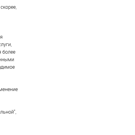
скорее,
ия
луги,
я более
енными
ходимое
зменение
льной",