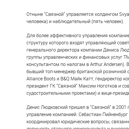
Отныне "Связной" управляется холдингом Svya
человека) и наблюдательный (пять человек).
Для более эффективного управления компанией
структуру которого входят управляющий сове
генерального директора компании Дениса Люд
группы управленческих и финансовых услуг TM
консультантом по налогам в Arthur Andersen).
бывший топ-менеджер британской розничной се
Alliance Boots и B&Q Майк Катт, гендиректор 
президент ГК "Связной" Максим Ноготков и со
судостроительными проектами) и вице-презид
Денис Людковский пришел в "Связной" в 2001 г
управление компанией. Себастиан Пийненбург п
координировал юридические вопросы, связанн
должность старшего юрисконсульта и руковод