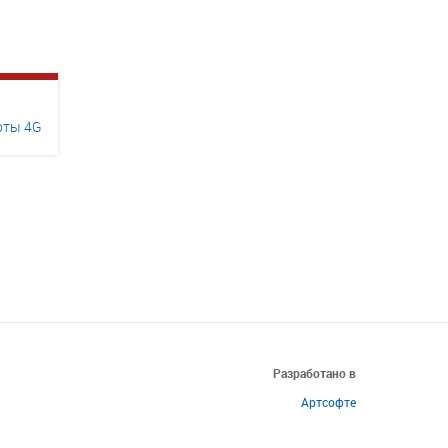
оты 4G
Разработано в
Артсофте