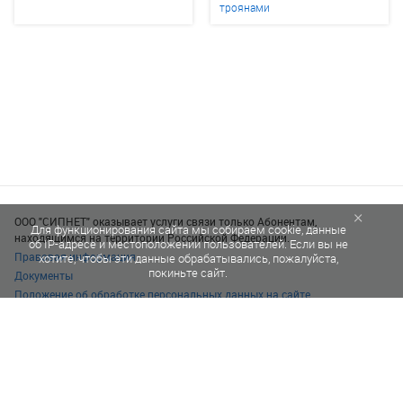
троянами
×
ООО "СИПНЕТ" оказывает услуги связи только Абонентам,
Для функционирования сайта мы собираем cookie, данные
находящимся на территории Российской Федерации.
об IP-адресе и местоположении пользователей. Если вы не
Правовая информация
хотите, чтобы эти данные обрабатывались, пожалуйста,
покиньте сайт.
Документы
Положение об обработке персональных данных на сайте
© 1996–2026 SIPNET eu s.r.o.
Все права защищены