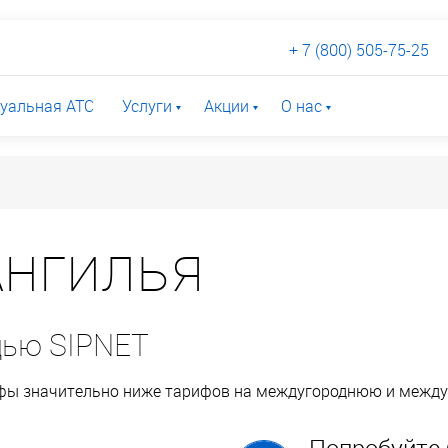
+ 7 (800) 505-75-25
уальная АТС
Услуги
Акции
О нас
нгилья
щью SIPNET
ифы значительно ниже тарифов на междугороднюю и межд
Попробуйте 