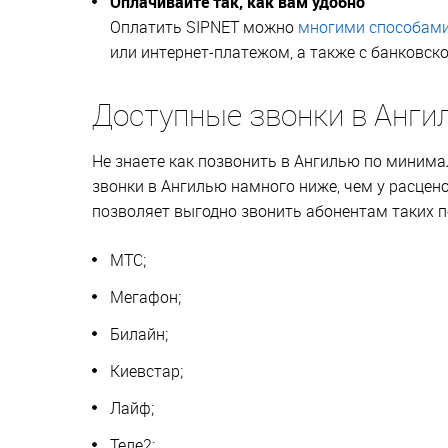
Оплачивайте так, как вам удобно
Оплатить SIPNET можно
многими способам
или интернет-платежом, а также с банковско
Доступные звонки в Анги
Не знаете как позвонить в Ангилью по минима
звонки в Ангилью намного ниже, чем у расцен
позволяет выгодно звонить абонентам таких п
МТС;
Мегафон;
Билайн;
Киевстар;
Лайф;
Теле2;