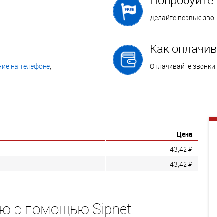
Делайте первые зво
Как оплачив
ие на телефоне
,
Оплачивайте звонки
Цена
43,42
P
43,42
P
ю с помощью Sipnet