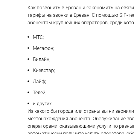
Как позвонить в Ереван и сэкономить на связ
тарифы на звонки в Ереван. С помощью SIP-т
абонентам крупнейших операторов, среди кото
МТС;
Мегафон;
Билайн;
Киевстар;
Лайф;
Теле2;
и других.
Из какого бы города или страны вы ни звонили
местонахождения абонента. Обслуживание зво
операторами, оказывающими услуги по разным
автоматически получите услуги оператора, об