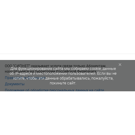
×
ООО "СИПНЕТ" оказывает услуги связи только Абонентам,
Для функционирования сайта мы собираем cookie, данные
находящимся на территории Российской Федерации.
об IP-адресе и местоположении пользователей. Если вы не
Правовая информация
хотите, чтобы эти данные обрабатывались, пожалуйста,
покиньте сайт.
Документы
Положение об обработке персональных данных на сайте
© 1996–2026 SIPNET eu s.r.o.
Все права защищены