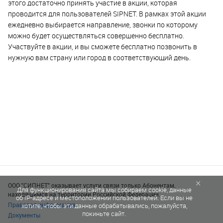
этого достаточно принять участие в акции, которая
проводится для пользователей SIPNET. В рамках этой акции
ежедневно выбирается направление, звонки по которому
можно будет осуществляться совершенно бесплатно.
Участвуйте в акции, и вы сможете бесплатно позвонить в
нужную вам страну или город в соответствующий день.
×
ООО "СИПНЕТ" оказывает услуги связи только Абонентам,
Для функционирования сайта мы собираем cookie, данные
находящимся на территории Российской Федерации.
об IP-адресе и местоположении пользователей. Если вы не
Правовая информация
хотите, чтобы эти данные обрабатывались, пожалуйста,
покиньте сайт.
Документы