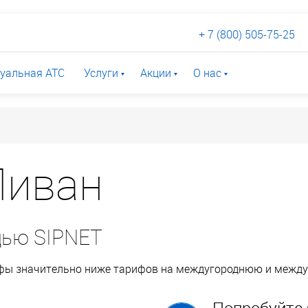
+ 7 (800) 505-75-25
уальная АТС
Услуги
Акции
О нас
Ливан
щью SIPNET
ифы значительно ниже тарифов на междугороднюю и межд
Попробуйте 