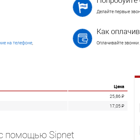
Делайте первые зво
Как оплачив
ие на телефоне
,
Оплачивайте звонки
Цена
25,86
P
17,05
P
с помощью Sipnet