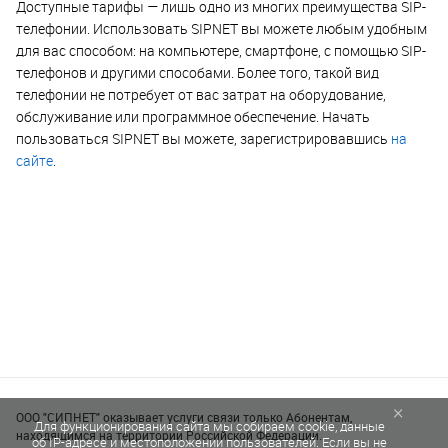
Доступные тарифы — лишь одно из многих преимущества SIP-
телефонии. Использовать SIPNET вы можете любым удобным
для вас способом: на компьютере, смартфоне, с помощью SIP-
телефонов и другими способами. Более того, такой вид
телефонии не потребует от вас затрат на оборудование,
обслуживание или программное обеспечение. Начать
пользоваться SIPNET вы можете, зарегистрировавшись
на
сайте
.
×
ООО "СИПНЕТ" оказывает услуги связи только Абонентам,
Для функционирования сайта мы собираем cookie, данные
находящимся на территории Российской Федерации.
об IP-адресе и местоположении пользователей. Если вы не