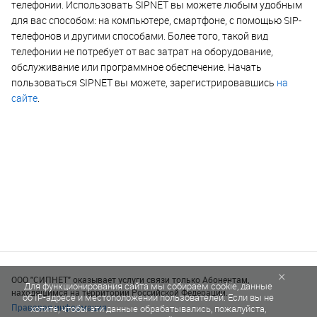
телефонии. Использовать SIPNET вы можете любым удобным
для вас способом: на компьютере, смартфоне, с помощью SIP-
телефонов и другими способами. Более того, такой вид
телефонии не потребует от вас затрат на оборудование,
обслуживание или программное обеспечение. Начать
пользоваться SIPNET вы можете, зарегистрировавшись
на
сайте
.
×
ООО "СИПНЕТ" оказывает услуги связи только Абонентам,
Для функционирования сайта мы собираем cookie, данные
находящимся на территории Российской Федерации.
об IP-адресе и местоположении пользователей. Если вы не
Правовая информация
хотите, чтобы эти данные обрабатывались, пожалуйста,