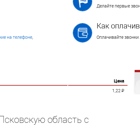
Делайте первые зво
Как оплачив
ие на телефоне
,
Оплачивайте звонки
Цена
1,22
P
 Псковскую область с