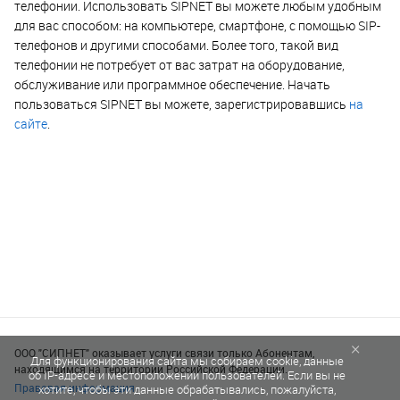
телефонии. Использовать SIPNET вы можете любым удобным
для вас способом: на компьютере, смартфоне, с помощью SIP-
телефонов и другими способами. Более того, такой вид
телефонии не потребует от вас затрат на оборудование,
обслуживание или программное обеспечение. Начать
пользоваться SIPNET вы можете, зарегистрировавшись
на
сайте
.
×
ООО "СИПНЕТ" оказывает услуги связи только Абонентам,
Для функционирования сайта мы собираем cookie, данные
находящимся на территории Российской Федерации.
об IP-адресе и местоположении пользователей. Если вы не
Правовая информация
хотите, чтобы эти данные обрабатывались, пожалуйста,