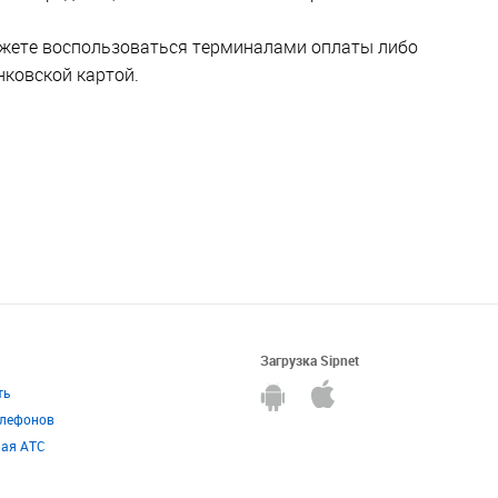
ожете воспользоваться терминалами оплаты либо
нковской картой.
Загрузка Sipnet
ть
елефонов
ная АТС