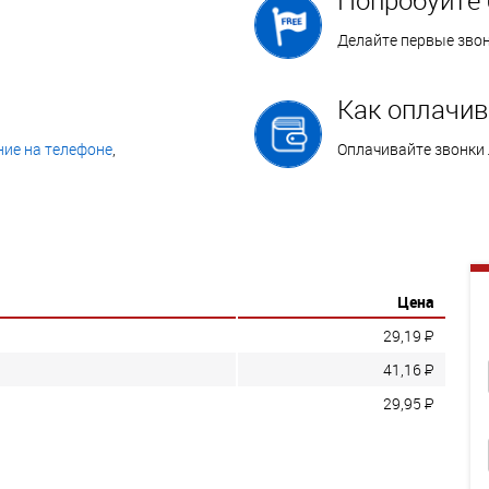
Делайте первые зво
Как оплачив
ие на телефоне
,
Оплачивайте звонки
Цена
29,19
P
41,16
P
29,95
P