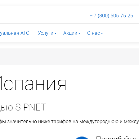
+ 7 (800) 505-75-25
уальная АТС
Услуги
Акции
О нас
Испания
щью SIPNET
ифы значительно ниже тарифов на междугороднюю и межд
Попробуйте 