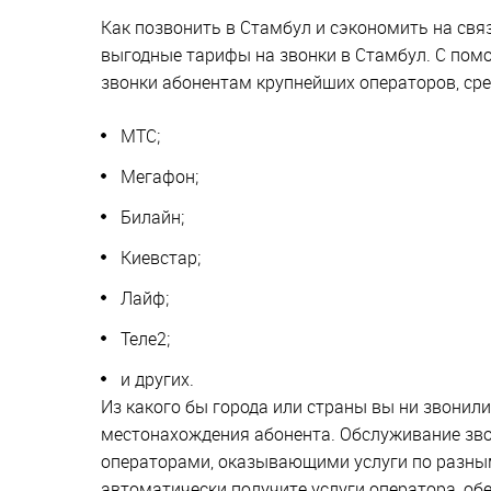
Как позвонить в Стамбул и сэкономить на свя
выгодные тарифы на звонки в Стамбул. С по
звонки абонентам крупнейших операторов, сре
МТС;
Мегафон;
Билайн;
Киевстар;
Лайф;
Теле2;
и других.
Из какого бы города или страны вы ни звонили
местонахождения абонента. Обслуживание зво
операторами, оказывающими услуги по разным
автоматически получите услуги оператора, об