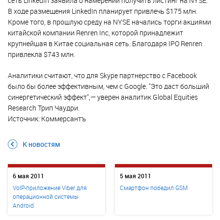
сеть LinkedIn заявила о намерении получить листинг на NYSE.
В ходе размещения LinkedIn планирует привлечь $175 млн.
Кроме того, в прошлую среду на NYSE начались торги акциями
китайской компании Renren Inc, которой принадлежит
крупнейшая в Китае социальная сеть. Благодаря IPO Renren
привлекла $743 млн.
Аналитики считают, что для Skype партнерство с Facebook
было бы более эффективным, чем с Google. "Это даст больший
синергетический эффект",— уверен аналитик Global Equities
Research Трип Чаудри.
Источник: Коммерсантъ
К новостям
6 мая 2011
5 мая 2011
VoIP-приложение Viber для
Смартфон победил GSM
операционной системы
Android