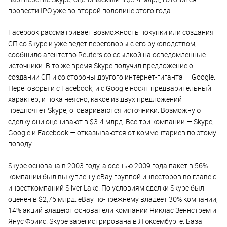
провести IPO уже во второй половине этого года.
Facebook рассматривает возможность покупки или создания
СП со Skype и уже ведет переговоры с его руководством,
сообщило агентство Reuters со ссылкой на осведомленные
источники. В то же время Skype получил предложение о
создании СП и со стороны другого интернет-гиганта — Google.
Переговоры и с Facebook, и с Google носят предварительный
характер, и пока неясно, какое из двух предложений
предпочтет Skype, оговариваются источники. Возможную
сделку они оценивают в $3-4 млрд. Все три компании — Skype,
Google и Facebook — отказываются от комментариев по этому
поводу.
Skype основана в 2003 году, а осенью 2009 года пакет в 56%
компании был выкуплен у eBay группой инвесторов во главе с
инвесткомпаний Silver Lake. По условиям сделки Skype был
оценен в $2,75 млрд. eBay по-прежнему владеет 30% компании,
14% акций владеют основатели компании Никлас Зеннстрем и
Янус Фриис. Skype зарегистрирована в Люксембурге. База