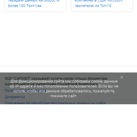
более 100 Тбит/сек
«вылетела» из Топ-10
×
ООО "СИПНЕТ" оказывает услуги связи только Абонентам,
Для функционирования сайта мы собираем cookie, данные
находящимся на территории Российской Федерации.
об IP-адресе и местоположении пользователей. Если вы не
Правовая информация
хотите, чтобы эти данные обрабатывались, пожалуйста,
покиньте сайт.
Документы
Положение об обработке персональных данных на сайте
© 1996–2026 SIPNET eu s.r.o.
Все права защищены