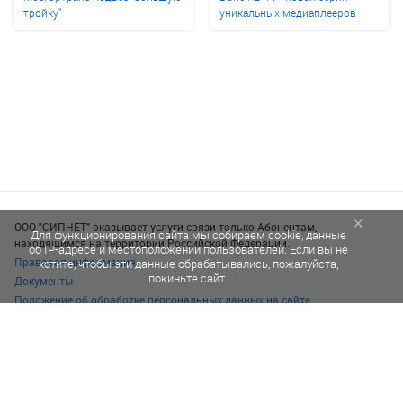
тройку"
уникальных медиаплееров
×
ООО "СИПНЕТ" оказывает услуги связи только Абонентам,
Для функционирования сайта мы собираем cookie, данные
находящимся на территории Российской Федерации.
об IP-адресе и местоположении пользователей. Если вы не
Правовая информация
хотите, чтобы эти данные обрабатывались, пожалуйста,
покиньте сайт.
Документы
Положение об обработке персональных данных на сайте
© 1996–2026 SIPNET eu s.r.o.
Все права защищены