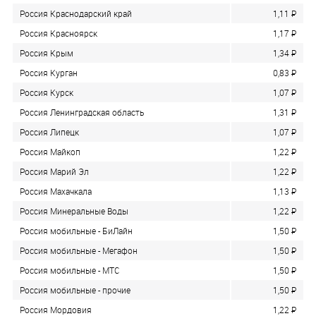
Россия Краснодарский край
1,11
P
Россия Красноярск
1,17
P
Россия Крым
1,34
P
Россия Курган
0,83
P
Россия Курск
1,07
P
Россия Ленинградская область
1,31
P
Россия Липецк
1,07
P
Россия Майкоп
1,22
P
Россия Марий Эл
1,22
P
Россия Махачкала
1,13
P
Россия Минеральные Воды
1,22
P
Россия мобильные - БиЛайн
1,50
P
Россия мобильные - Мегафон
1,50
P
Россия мобильные - МТС
1,50
P
Россия мобильные - прочие
1,50
P
Россия Мордовия
1,22
P