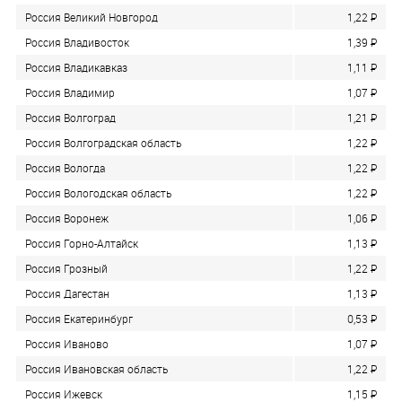
Россия Великий Новгород
1,22
P
Россия Владивосток
1,39
P
Россия Владикавказ
1,11
P
Россия Владимир
1,07
P
Россия Волгоград
1,21
P
Россия Волгоградская область
1,22
P
Россия Вологда
1,22
P
Россия Вологодская область
1,22
P
Россия Воронеж
1,06
P
Россия Горно-Алтайск
1,13
P
Россия Грозный
1,22
P
Россия Дагестан
1,13
P
Россия Екатеринбург
0,53
P
Россия Иваново
1,07
P
Россия Ивановская область
1,22
P
Россия Ижевск
1,15
P