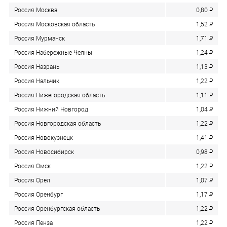
Россия Москва
0,80
P
Россия Московская область
1,52
P
Россия Мурманск
1,71
P
Россия Набережные Челны
1,24
P
Россия Назрань
1,13
P
Россия Нальчик
1,22
P
Россия Нижегородская область
1,11
P
Россия Нижний Новгород
1,04
P
Россия Новгородская область
1,22
P
Россия Новокузнецк
1,41
P
Россия Новосибирск
0,98
P
Россия Омск
1,22
P
Россия Орел
1,07
P
Россия Оренбург
1,17
P
Россия Оренбургская область
1,22
P
Россия Пенза
1,22
P