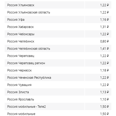
Россия Ульяновск
1,22
P
Россия Ульяновская область
1,22
P
Россия Уфа
1,16
P
Россия Хабаровск
1,31
P
Россия Чебоксары
1,22
P
Россия Челябинск
0,80
P
Россия Челябинская область
1,41
P
Россия Череповец
1,22
P
Россия Череповец регион
1,22
P
Россия Черкесск
1,18
P
Россия Чеченская Республика
1,22
P
Россия Чувашия
1,22
P
Россия Элиста
1,13
P
Россия Ярославль
1,10
P
Россия мобильные - Теле2
1,50
P
Россия мобильные
1,50
P