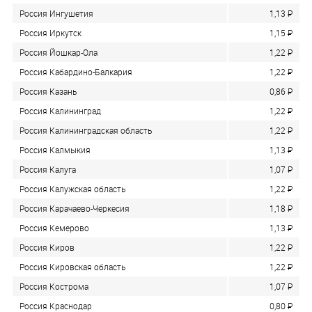
Россия Ингушетия
1,13
P
Россия Иркутск
1,15
P
Россия Йошкар-Ола
1,22
P
Россия Кабардино-Балкария
1,22
P
Россия Казань
0,86
P
Россия Калининград
1,22
P
Россия Калининградская область
1,22
P
Россия Калмыкия
1,13
P
Россия Калуга
1,07
P
Россия Калужская область
1,22
P
Россия Карачаево-Черкесия
1,18
P
Россия Кемерово
1,13
P
Россия Киров
1,22
P
Россия Кировская область
1,22
P
Россия Кострома
1,07
P
Россия Краснодар
0,80
P