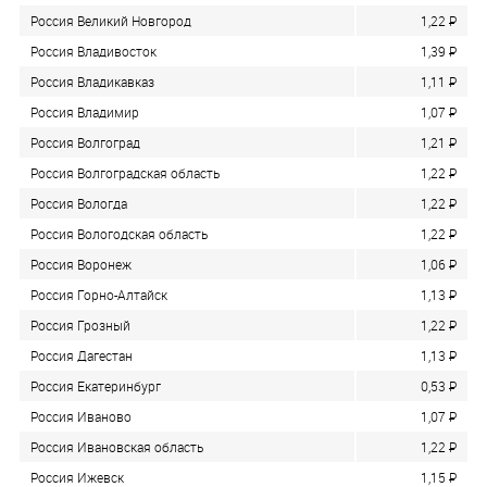
Россия Великий Новгород
1,22
P
Россия Владивосток
1,39
P
Россия Владикавказ
1,11
P
Россия Владимир
1,07
P
Россия Волгоград
1,21
P
Россия Волгоградская область
1,22
P
Россия Вологда
1,22
P
Россия Вологодская область
1,22
P
Россия Воронеж
1,06
P
Россия Горно-Алтайск
1,13
P
Россия Грозный
1,22
P
Россия Дагестан
1,13
P
Россия Екатеринбург
0,53
P
Россия Иваново
1,07
P
Россия Ивановская область
1,22
P
Россия Ижевск
1,15
P