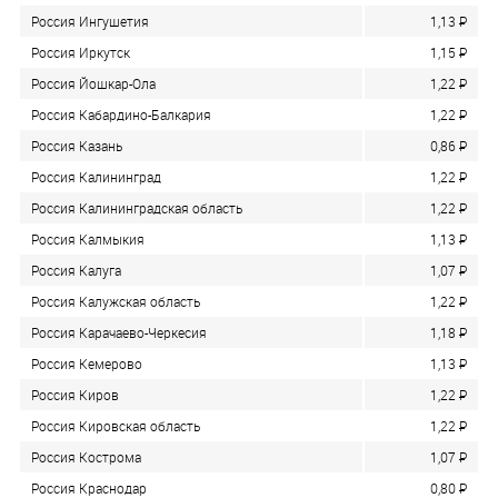
Россия Ингушетия
1,13
P
Россия Иркутск
1,15
P
Россия Йошкар-Ола
1,22
P
Россия Кабардино-Балкария
1,22
P
Россия Казань
0,86
P
Россия Калининград
1,22
P
Россия Калининградская область
1,22
P
Россия Калмыкия
1,13
P
Россия Калуга
1,07
P
Россия Калужская область
1,22
P
Россия Карачаево-Черкесия
1,18
P
Россия Кемерово
1,13
P
Россия Киров
1,22
P
Россия Кировская область
1,22
P
Россия Кострома
1,07
P
Россия Краснодар
0,80
P