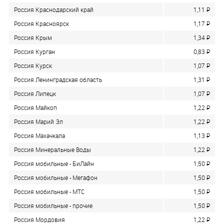
Россия Краснодарский край
1,11
P
Россия Красноярск
1,17
P
Россия Крым
1,34
P
Россия Курган
0,83
P
Россия Курск
1,07
P
Россия Ленинградская область
1,31
P
Россия Липецк
1,07
P
Россия Майкоп
1,22
P
Россия Марий Эл
1,22
P
Россия Махачкала
1,13
P
Россия Минеральные Воды
1,22
P
Россия мобильные - БиЛайн
1,50
P
Россия мобильные - Мегафон
1,50
P
Россия мобильные - МТС
1,50
P
Россия мобильные - прочие
1,50
P
Россия Мордовия
1,22
P