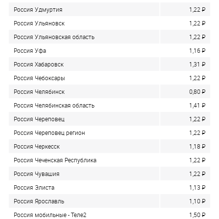
Россия Удмуртия
1,22
P
Россия Ульяновск
1,22
P
Россия Ульяновская область
1,22
P
Россия Уфа
1,16
P
Россия Хабаровск
1,31
P
Россия Чебоксары
1,22
P
Россия Челябинск
0,80
P
Россия Челябинская область
1,41
P
Россия Череповец
1,22
P
Россия Череповец регион
1,22
P
Россия Черкесск
1,18
P
Россия Чеченская Республика
1,22
P
Россия Чувашия
1,22
P
Россия Элиста
1,13
P
Россия Ярославль
1,10
P
Россия мобильные - Теле2
1,50
P